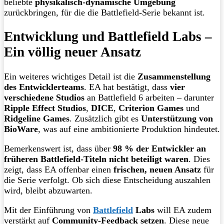
beliebte
physikalisch-dynamische Umgebung
zurückbringen, für die die Battlefield-Serie bekannt ist.
Entwicklung und Battlefield Labs –
Ein völlig neuer Ansatz
Ein weiteres wichtiges Detail ist die
Zusammenstellung
des Entwicklerteams
. EA hat bestätigt, dass
vier
verschiedene Studios
an Battlefield 6 arbeiten – darunter
Ripple Effect Studios
,
DICE
,
Criterion Games
und
Ridgeline Games
. Zusätzlich gibt es
Unterstützung von
BioWare
, was auf eine ambitionierte Produktion hindeutet.
Bemerkenswert ist, dass über
98 % der Entwickler an
früheren Battlefield-Titeln nicht beteiligt waren
. Dies
zeigt, dass EA offenbar einen
frischen, neuen Ansatz
für
die Serie verfolgt. Ob sich diese Entscheidung auszahlen
wird, bleibt abzuwarten.
Mit der Einführung von
Battlefield
Labs
will EA zudem
verstärkt auf
Community-Feedback setzen
. Diese neue