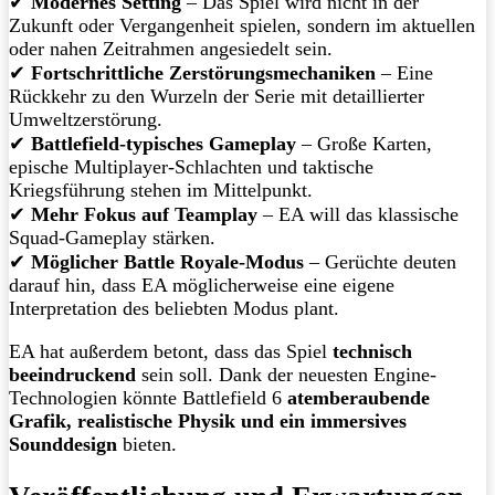
✔
Modernes Setting
– Das Spiel wird nicht in der
Zukunft oder Vergangenheit spielen, sondern im aktuellen
oder nahen Zeitrahmen angesiedelt sein.
✔
Fortschrittliche Zerstörungsmechaniken
– Eine
Rückkehr zu den Wurzeln der Serie mit detaillierter
Umweltzerstörung.
✔
Battlefield-typisches Gameplay
– Große Karten,
epische Multiplayer-Schlachten und taktische
Kriegsführung stehen im Mittelpunkt.
✔
Mehr Fokus auf Teamplay
– EA will das klassische
Squad-Gameplay stärken.
✔
Möglicher Battle Royale-Modus
– Gerüchte deuten
darauf hin, dass EA möglicherweise eine eigene
Interpretation des beliebten Modus plant.
EA hat außerdem betont, dass das Spiel
technisch
beeindruckend
sein soll. Dank der neuesten Engine-
Technologien könnte Battlefield 6
atemberaubende
Grafik, realistische Physik und ein immersives
Sounddesign
bieten.