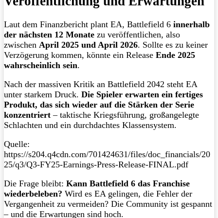
Veröffentlichung und Erwartungen
Laut dem Finanzbericht plant EA, Battlefield 6
innerhalb
der nächsten 12 Monate
zu veröffentlichen, also
zwischen
April 2025 und April 2026
. Sollte es zu keiner
Verzögerung kommen, könnte ein Release
Ende 2025
wahrscheinlich sein
.
Nach der massiven Kritik an Battlefield 2042 steht EA
unter starkem Druck.
Die Spieler erwarten ein fertiges
Produkt, das sich wieder auf die Stärken der Serie
konzentriert
– taktische Kriegsführung, großangelegte
Schlachten und ein durchdachtes Klassensystem.
Quelle:
https://s204.q4cdn.com/701424631/files/doc_financials/20
25/q3/Q3-FY25-Earnings-Press-Release-FINAL.pdf
Die Frage bleibt:
Kann Battlefield 6 das Franchise
wiederbeleben?
Wird es EA gelingen, die Fehler der
Vergangenheit zu vermeiden? Die Community ist gespannt
– und die Erwartungen sind hoch.