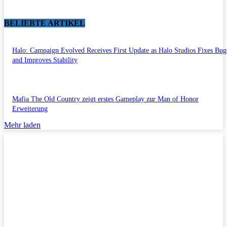
BELIEBTE ARTIKEL
Halo: Campaign Evolved Receives First Update as Halo Studios Fixes Bug
and Improves Stability
Mafia The Old Country zeigt erstes Gameplay zur Man of Honor
Erweiterung
Mehr laden
Impressum/Datenschutzerklärung
Copyright © 2011-2026 All Rights Reserved.
Kontakt/Anfragen