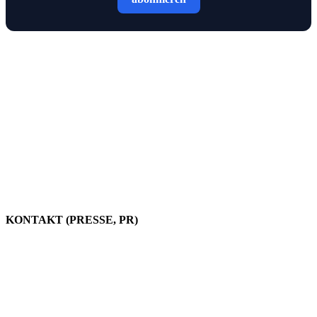
PlayStationInfo – gegründet 2011 – ist eines der umfassendsten Online-Magazine für
Gaming-Fans. Täglich versorgen wir euch mit aktuellen News, Gerüchten und
Entwicklungen rund um PlayStation 6, PS5, PS4, VR, PS Vita und PS3 sowie spannenden
Themen aus den Bereichen Gaming, Technik und Streaming.
KONTAKT (PRESSE, PR)
Kontakt/Anfragen
Werben auf PlayStationInfo.de
Publisher Partner