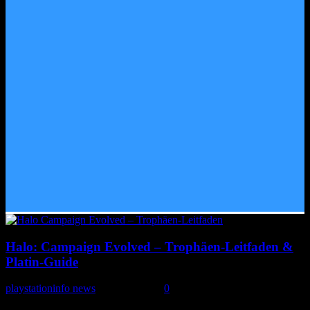
Halo: Campaign Evolved – Trophäen-Leitfaden &
Platin-Guide
playstationinfo news
-
14. Juli 2026
0
Mit Halo: Combat Evolved Remake kehrt einer der einflussreichsten