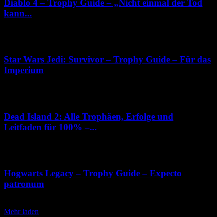
Diablo 4 – Trophy Guide – „Nicht einmal der Tod
kann...
2. Juni 2023
Star Wars Jedi: Survivor – Trophy Guide – Für das
Imperium
28. April 2023
Dead Island 2: Alle Trophäen, Erfolge und
Leitfaden für 100% –...
26. April 2023
Hogwarts Legacy – Trophy Guide – Expecto
patronum
4. Februar 2023
Mehr laden