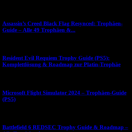
Ego-Shooter aller Zeiten in einer modernisierten Version zurück.
Neben der überarbeiteten Kampagne wartet das Spiel...
Assassin’s Creed Black Flag Resynced: Trophäen-
Guide – Alle 49 Trophäen &...
7. Juli 2026
Resident Evil Requiem Trophy Guide (PS5):
Komplettlösung & Roadmap zur Platin-Trophäe
23. Februar 2026
Microsoft Flight Simulator 2024 – Trophäen-Guide
(PS5)
28. November 2025
Battlefield 6 REDSEC Trophy Guide & Roadmap –