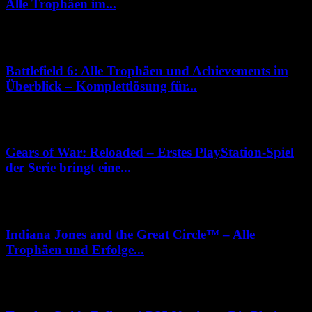
Alle Trophäen im...
29. Oktober 2025
Battlefield 6: Alle Trophäen und Achievements im
Überblick – Komplettlösung für...
2. Oktober 2025
Gears of War: Reloaded – Erstes PlayStation-Spiel
der Serie bringt eine...
27. August 2025
Indiana Jones and the Great Circle™ – Alle
Trophäen und Erfolge...
16. April 2025