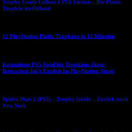
Trophy Guide Fallout 4 PS5 Version – Die Platin-
Trophäe im Ödland
25. April 2024
12 PlayStation Platin Trophäen in 12 Minuten
17. April 2024
Kostenloses PS5-Spiel für Trophäen-Jäger:
Interaction Isn’t Explicit im PlayStation Store!
18. Januar 2024
Spider-Man 2 (PS5) – Trophy Guide – Zurück nach
New York
20. Oktober 2023