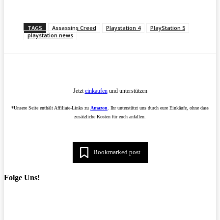
TAGS
Assassins Creed
Playstation 4
PlayStation 5
playstation news
Jetzt
einkaufen
und unterstützen
*Unsere Seite enthält Affiliate-Links zu
Amazon
. Ihr unterstützt uns durch eure Einkäufe, ohne dass
zusätzliche Kosten für euch anfallen.
Bookmarked post
Folge Uns!