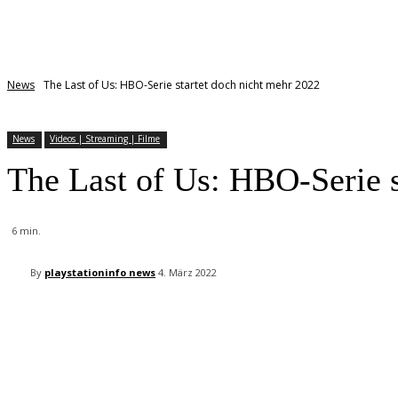
News
The Last of Us: HBO-Serie startet doch nicht mehr 2022
News
Videos | Streaming | Filme
The Last of Us: HBO-Serie s
6
min.
By
playstationinfo news
4. März 2022