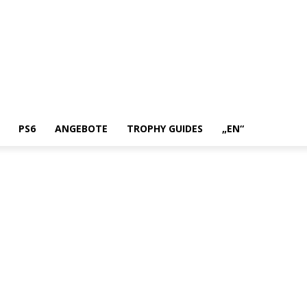
PS6
ANGEBOTE
TROPHY GUIDES
„EN“