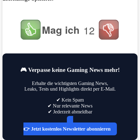
Mag ich
12
🎮 Verpasse keine Gaming News mehr!
Erhalte die wichtigsten Gaming News,
Leaks, Tests und Highlights direkt per E-Mail.
✔ Kein Spam
✔ Nur relevante News
✔ Jederzeit abmeldbar
👉 Jetzt kostenlos Newsletter abonnieren