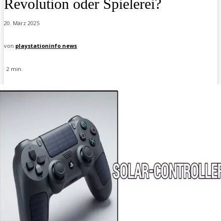
Revolution oder Spielerei?
20. März 2025
von
playstationinfo news
2
min.