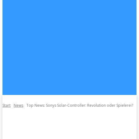
Start
News
Top News: Sonys Solar-Controller: Revolution oder Spielerei?