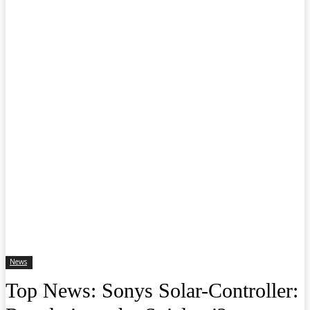
News
Top News: Sonys Solar-Controller: