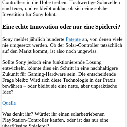
Controllers in die Höhe treiben. Hochwertige Solarzellen
sind teuer, und es bleibt unklar, ob sich eine solche
Investition für Sony lohnt.
Eine echte Innovation oder nur eine Spielerei?
Sony meldet jährlich hunderte
Patente
an, von denen viele
nie umgesetzt werden. Ob der Solar-Controller tatsächlich
auf den Markt kommt, ist also noch ungewiss.
Sollte Sony jedoch eine funktionierende Lösung
entwickeln, könnte dies ein Schritt in eine nachhaltigere
Zukunft für Gaming-Hardware sein. Die entscheidende
Frage bleibt: Wird sich diese Technologie in der Praxis
bewähren – oder bleibt sie eine nette, aber unpraktische
Idee?
Quelle
Was denkt ihr? Würdet ihr einen solarbetriebenen
PlayStation-Controller kaufen, oder ist das nur eine
überflüssige Spielerei?