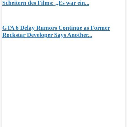
Scheitern des Films: „Es war ein...
GTA 6 Delay Rumors Continue as Former
Rockstar Developer Says Another...