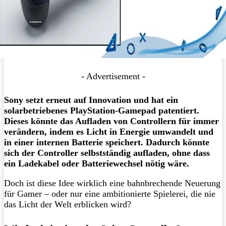
- Advertisement -
Sony setzt erneut auf Innovation und hat ein
solarbetriebenes PlayStation-Gamepad patentiert.
Dieses könnte das Aufladen von Controllern für immer
verändern, indem es Licht in Energie umwandelt und
in einer internen Batterie speichert. Dadurch könnte
sich der Controller selbstständig aufladen, ohne dass
ein Ladekabel oder Batteriewechsel nötig wäre.
Doch ist diese Idee wirklich eine bahnbrechende Neuerung
für Gamer – oder nur eine ambitionierte Spielerei, die nie
das Licht der Welt erblicken wird?