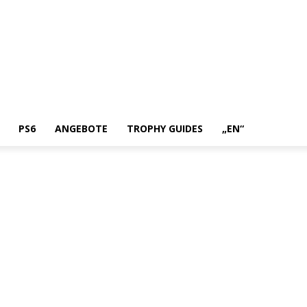
PS6
ANGEBOTE
TROPHY GUIDES
„EN“