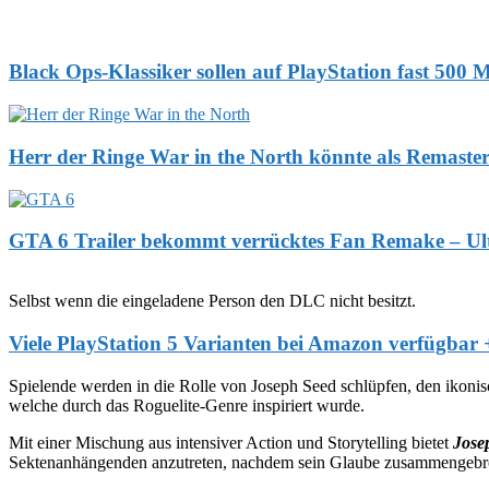
Black Ops-Klassiker sollen auf PlayStation fast 500 
Herr der Ringe War in the North könnte als Remaste
GTA 6 Trailer bekommt verrücktes Fan Remake – Ulti
Selbst wenn die eingeladene Person den DLC nicht besitzt.
Viele PlayStation 5 Varianten bei Amazon verfügbar +
Spielende werden in die Rolle von Joseph Seed schlüpfen, den ikon
welche durch das Roguelite-Genre inspiriert wurde.
Mit einer Mischung aus intensiver Action und Storytelling bietet
Jose
Sektenanhängenden anzutreten, nachdem sein Glaube zusammengebroche