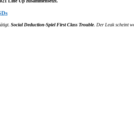
 2021 Line Up zusammensetzt.
SDs
ätigt.
Social Deduction-Spiel First Class Trouble
. Der Leak scheint w