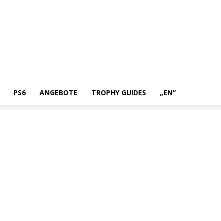
PS6
ANGEBOTE
TROPHY GUIDES
„EN“