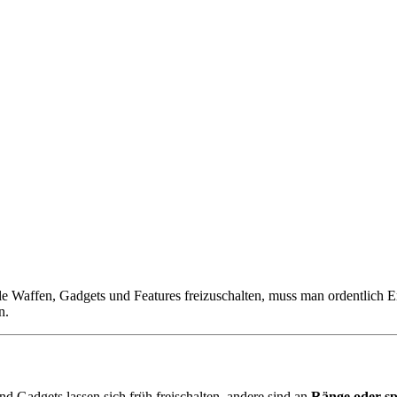
e Waffen, Gadgets und Features freizuschalten, muss man ordentlich 
n.
nd Gadgets lassen sich früh freischalten, andere sind an
Ränge oder sp