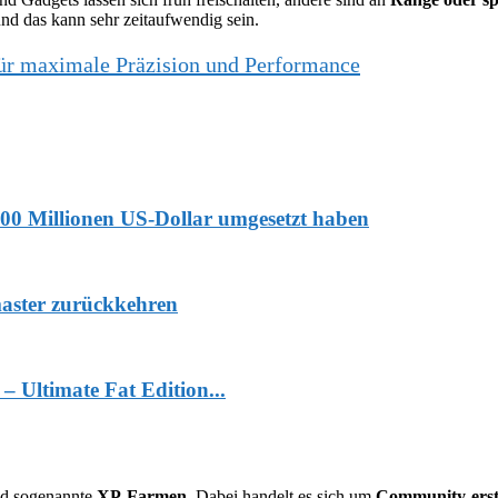
nd das kann sehr zeitaufwendig sein.
 für maximale Präzision und Performance
 500 Millionen US-Dollar umgesetzt haben
master zurückkehren
 Ultimate Fat Edition...
nd sogenannte
XP-Farmen
. Dabei handelt es sich um
Community-erst