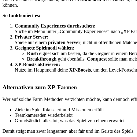
können.
So funktioniert es:
Community Experiences durchsuchen:
Suche im Menü unter „Community Experiences“ nach „XP Farm“. 
Privater Server:
Spiele auf einem
privaten Server
, nicht in öffentlichen Match
Geeignete Spielmodi wählen:
Rush
eignet sich am besten, da die Gegner in einem Bere
Breakthrough
geht ebenfalls,
Conquest
sollte man meid
XP-Boosts aktivieren:
Nutze im Hauptmenü deine
XP-Boosts
, um den Level-Fortschr
Alternativen zum XP-Farmen
Wer auf solche Farm-Methoden verzichten möchte, kann dennoch effiz
Ziele im Spiel fokussiert und Missionen erfüllt
Teamkameraden wiederbelebt
Grundsätzlich alles tut, was das Spiel von einem erwartet
Damit steigt man zwar langsamer, aber fair und im Geiste des Spiels.