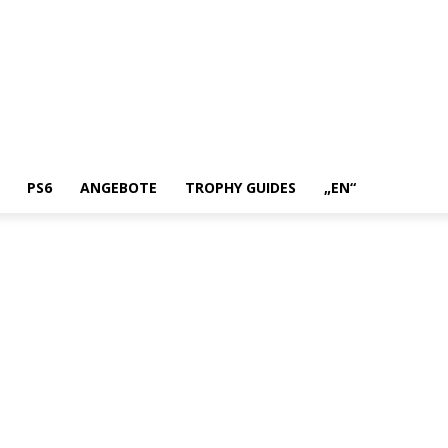
PS6
ANGEBOTE
TROPHY GUIDES
„EN“