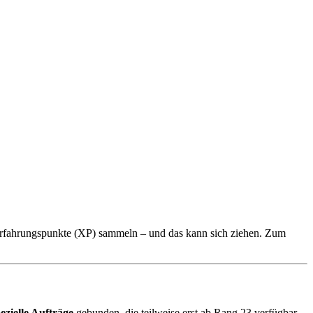
Erfahrungspunkte (XP) sammeln – und das kann sich ziehen. Zum
ezielle Aufträge
gebunden, die teilweise erst ab Rang 23 verfügbar