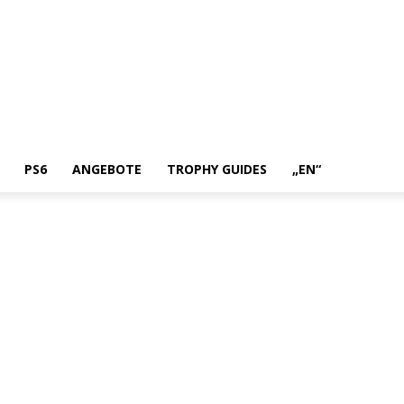
PS6
ANGEBOTE
TROPHY GUIDES
„EN“