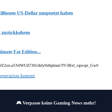
Millionen US-Dollar umgesetzt haben
r zurückkehren
mate Fat Edition...
fmBOopjOZ2xn-aTA0WUtl73SGtkfy9z8qlmun7fV3Bxf_vgwspr_Gw0
ooperation kommt
🎮 Verpasse keine Gaming News mehr!