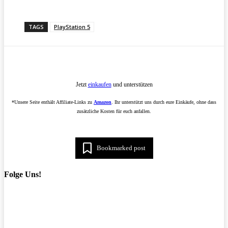
TAGS
PlayStation 5
Jetzt
einkaufen
und unterstützen
*Unsere Seite enthält Affiliate-Links zu
Amazon
. Ihr unterstützt uns durch eure Einkäufe, ohne dass
zusätzliche Kosten für euch anfallen.
Bookmarked post
Folge Uns!