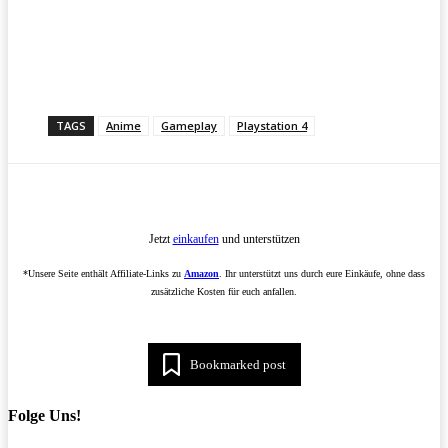
TAGS
Anime
Gameplay
Playstation 4
Jetzt
einkaufen
und unterstützen
*Unsere Seite enthält Affiliate-Links zu
Amazon
. Ihr unterstützt uns durch eure Einkäufe, ohne dass
zusätzliche Kosten für euch anfallen.
Bookmarked post
Folge Uns!