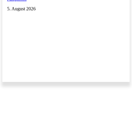
5. August 2026
Impressum/Datenschutzerklärung
Copyright © 2011-2026 All Rights Reserved.
Kontakt/Anfragen