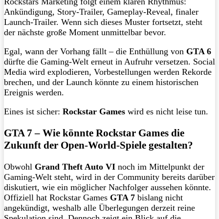
Rockstars Marketing folgt einem klaren Rhythmus:
Ankündigung, Story-Trailer, Gameplay-Reveal, finaler
Launch-Trailer. Wenn sich dieses Muster fortsetzt, steht
der nächste große Moment unmittelbar bevor.
Egal, wann der Vorhang fällt – die Enthüllung von
GTA 6
dürfte die Gaming-Welt erneut in Aufruhr versetzen. Social
Media wird explodieren, Vorbestellungen werden Rekorde
brechen, und der Launch könnte zu einem historischen
Ereignis werden.
Eines ist sicher:
Rockstar Games
wird es nicht leise tun.
GTA 7 – Wie könnte Rockstar Games die
Zukunft der Open-World-Spiele gestalten?
Obwohl
Grand Theft Auto VI
noch im Mittelpunkt der
Gaming-Welt steht, wird in der Community bereits darüber
diskutiert, wie ein möglicher Nachfolger aussehen könnte.
Offiziell hat Rockstar Games
GTA 7
bislang nicht
angekündigt, weshalb alle Überlegungen derzeit reine
Spekulation sind. Dennoch zeigt ein Blick auf die