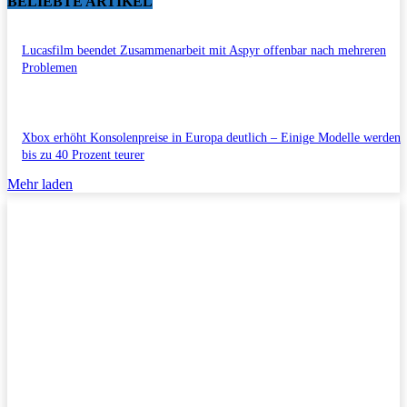
BELIEBTE ARTIKEL
Lucasfilm beendet Zusammenarbeit mit Aspyr offenbar nach mehreren
Problemen
Xbox erhöht Konsolenpreise in Europa deutlich – Einige Modelle werden
bis zu 40 Prozent teurer
Mehr laden
Impressum/Datenschutzerklärung
Copyright © 2011-2026 All Rights Reserved.
Kontakt/Anfragen