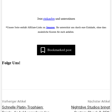
Jetzt
einkaufen
und unterstützen
*Unsere Seite enthält Affiliate-Links zu
Amazon
. Ihr unterstützt uns durch eure Einkäufe, ohne dass
zusätzliche Kosten für euch anfallen.
Bookmarked post
Folge Uns!
Vorheriger Artikel
Nächster Artikel
Schnelle Platin-Trophäen:
Nightdive Studios bringt