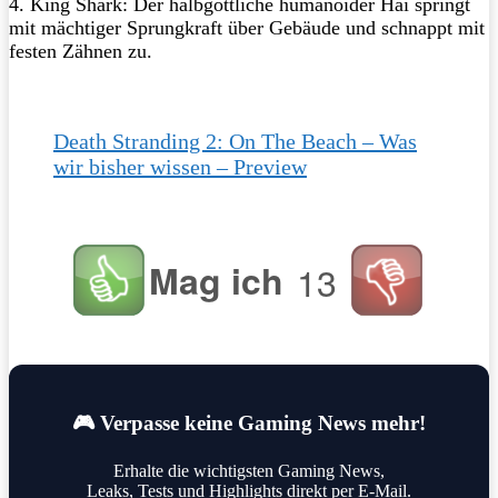
4. King Shark: Der halbgöttliche humanoider Hai springt
mit mächtiger Sprungkraft über Gebäude und schnappt mit
festen Zähnen zu.
Death Stranding 2: On The Beach – Was
wir bisher wissen – Preview
Mag ich
13
🎮 Verpasse keine Gaming News mehr!
Erhalte die wichtigsten Gaming News,
Leaks, Tests und Highlights direkt per E-Mail.