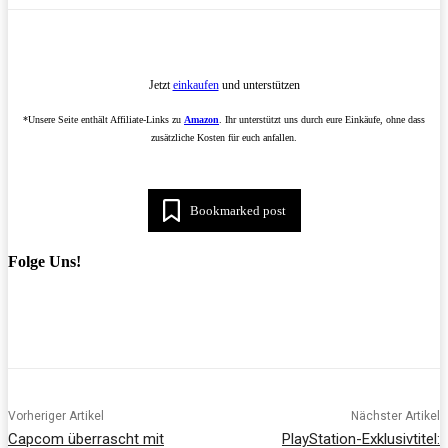
Jetzt
einkaufen
und unterstützen
*Unsere Seite enthält Affiliate-Links zu
Amazon
. Ihr unterstützt uns durch eure Einkäufe, ohne dass
zusätzliche Kosten für euch anfallen.
Bookmarked post
Folge Uns!
Vorheriger Artikel
Nächster Artikel
Capcom überrascht mit
PlayStation-Exklusivtitel: