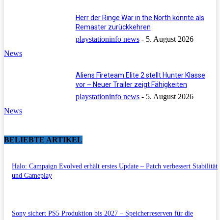
Herr der Ringe War in the North könnte als
Remaster zurückkehren
playstationinfo news
-
5. August 2026
News
Aliens Fireteam Elite 2 stellt Hunter Klasse
vor – Neuer Trailer zeigt Fähigkeiten
playstationinfo news
-
5. August 2026
News
BELIEBTE ARTIKEL
Halo: Campaign Evolved erhält erstes Update – Patch verbessert Stabilität
und Gameplay
Sony sichert PS5 Produktion bis 2027 – Speicherreserven für die