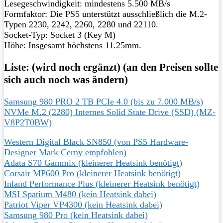
Lesegeschwindigkeit: mindestens 5.500 MB/s
Formfaktor: Die PS5 unterstützt ausschließlich die M.2-
Typen 2230, 2242, 2260, 2280 und 22110.
Socket-Typ: Socket 3 (Key M)
Höhe: Insgesamt höchstens 11.25mm.
Liste: (wird noch ergänzt) (an den Preisen sollte
sich auch noch was ändern)
Samsung 980 PRO 2 TB PCIe 4.0 (bis zu 7.000 MB/s)
NVMe M.2 (2280) Internes Solid State Drive (SSD) (MZ-
V8P2T0BW)
Western Digital Black SN850 (von PS5 Hardware-
Designer Mark Cerny empfohlen)
Adata S70 Gammix (kleinerer Heatsink benötigt)
Corsair MP600 Pro (kleinerer Heatsink benötigt)
Inland Performance Plus (kleinerer Heatsink benötigt)
MSI Spatium M480 (kein Heatsink dabei)
Patriot Viper VP4300 (kein Heatsink dabei)
Samsung 980 Pro (kein Heatsink dabei)