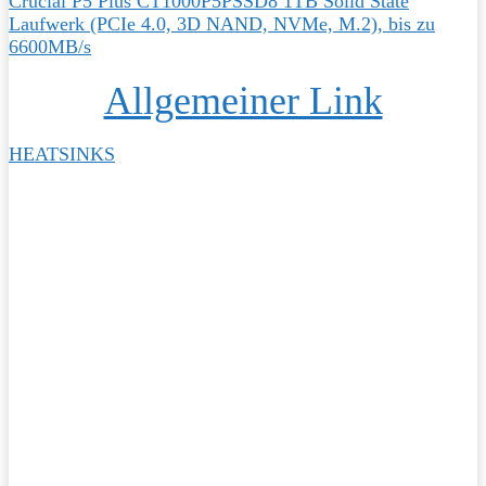
Crucial P5 Plus CT1000P5PSSD8 1TB Solid State
Laufwerk (PCIe 4.0, 3D NAND, NVMe, M.2), bis zu
6600MB/s
Allgemeiner Link
HEATSINKS