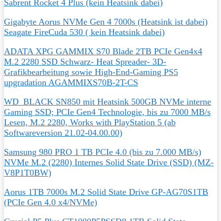
Sabrent Rocket 4 Plus (kein Heatsink dabei)
Gigabyte Aorus NVMe Gen 4 7000s (Heatsink ist dabei)
Seagate FireCuda 530 ( kein Heatsink dabei)
ADATA XPG GAMMIX S70 Blade 2TB PCIe Gen4x4
M.2 2280 SSD Schwarz- Heat Spreader- 3D-
Grafikbearbeitung sowie High-End-Gaming PS5
upgradation AGAMMIXS70B-2T-CS
WD_BLACK SN850 mit Heatsink 500GB NVMe interne
Gaming SSD; PCIe Gen4 Technologie, bis zu 7000 MB/s
Lesen, M.2 2280, Works with PlayStation 5 (ab
Softwareversion 21.02-04.00.00)
Samsung 980 PRO 1 TB PCIe 4.0 (bis zu 7.000 MB/s)
NVMe M.2 (2280) Internes Solid State Drive (SSD) (MZ-
V8P1T0BW)
Aorus 1TB 7000s M.2 Solid State Drive GP-AG70S1TB
(PCIe Gen 4.0 x4/NVMe)