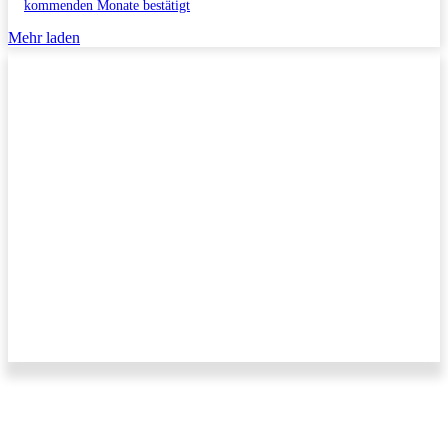
kommenden Monate bestätigt
Mehr laden
Impressum/Datenschutzerklärung
Copyright © 2011-2026 All Rights Reserved.
Kontakt/Anfragen