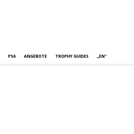
PS6
ANGEBOTE
TROPHY GUIDES
„EN“