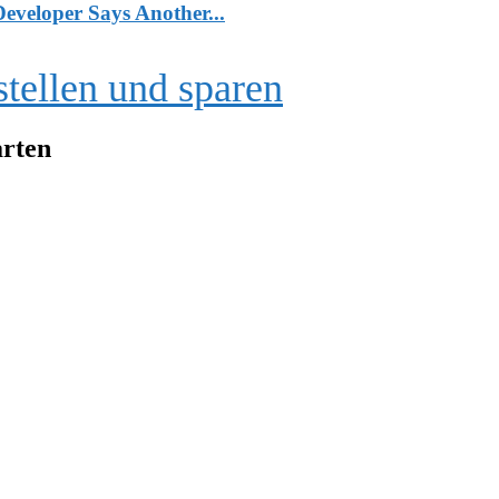
veloper Says Another...
tellen und sparen
arten