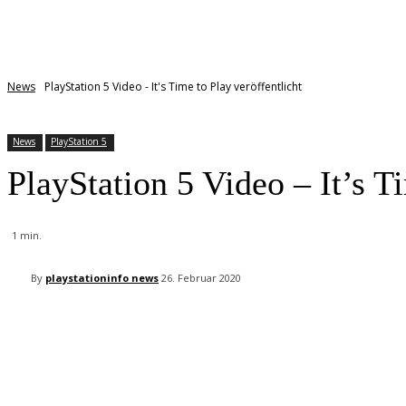
News
PlayStation 5 Video - It's Time to Play veröffentlicht
News
PlayStation 5
PlayStation 5 Video – It’s T
1
min.
By
playstationinfo news
26. Februar 2020