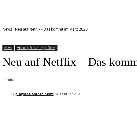
News
Neu auf Netflix - Das kommt im März 2020
News
Videos | Streaming | Filme
Neu auf Netflix – Das kom
1
min.
By
playstationinfo news
24. Februar 2020