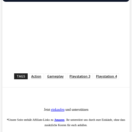
TAGS
Action
Gameplay
Playstation 3
Playstation 4
Jetzt
einkaufen
und unterstützen
*Unsere Seite enthält Affiliate-Links zu
Amazon
. Ihr unterstützt uns durch eure Einkäufe, ohne dass
zusätzliche Kosten für euch anfallen.