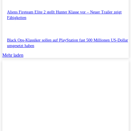
Aliens Fireteam Elite 2 stellt Hunter Klasse vor – Neuer Trailer zeigt
Fähigkeiten
Black Ops-Klassiker sollen auf PlayStation fast 500 Millionen US-Dollar
umgesetzt haben
Mehr laden
Impressum/Datenschutzerklärung
Copyright © 2011-2026 All Rights Reserved.
Kontakt/Anfragen