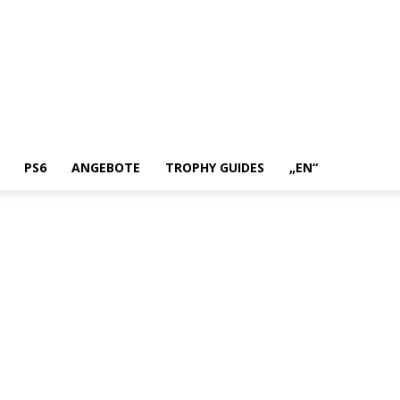
PS6
ANGEBOTE
TROPHY GUIDES
„EN“