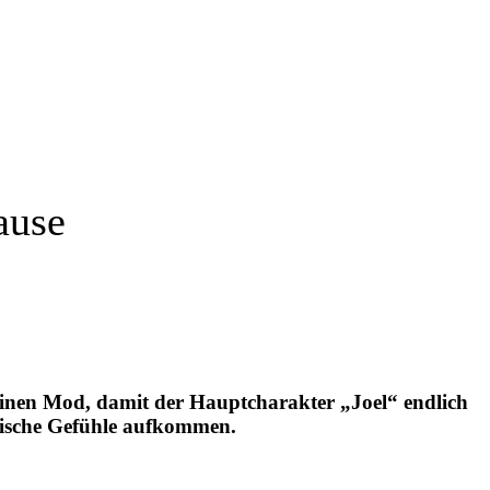
ause
r einen Mod, damit der Hauptcharakter
„Joel“
endlich
gische Gefühle aufkommen.