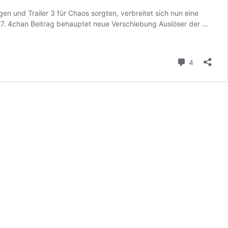
n und Trailer 3 für Chaos sorgten, verbreitet sich nun eine
Neue
027. 4chan Beitrag behauptet neue Verschiebung Auslöser der …
GTA
6
Versc
Kommenta
4
Gerüc
sorge
erneu
für
Unruh
in
der
Comm