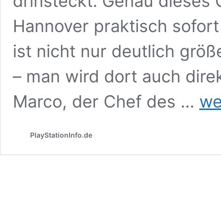
drinsteckt. Genau dieses 
Hannover praktisch sofor
ist nicht nur deutlich größ
– man wird dort auch dire
HI-
Marco, der Chef des …
we
SCOR
Hanno
–
PlayStationInfo.de
Eine
Zeitrei
durch
die
Geschi
der
Videos